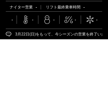
鳥海高原矢島スキー場への「屋外広告」を募集し
ナイター営業
-
リフト最終乗車時間
-
ています！
-
-
-
-
-
3月22日(日)をもって、今シーズンの営業を終了いた
鳥海高原矢島スキー場 (由利本荘市)の天気予報
詳しくみる
今日
明日
時間
9
12
15
18
21
0
3
6
9
12
15
天気
26
29
29
26
22
22
21
21
28
29
29
気温
℃
℃
℃
℃
℃
℃
℃
℃
℃
℃
℃
7日間天気予報
14日間先までの天気予報を見る
7
8
9
10
11
12
13
(金)
(土)
(日)
(月)
(火)
(水)
(木)