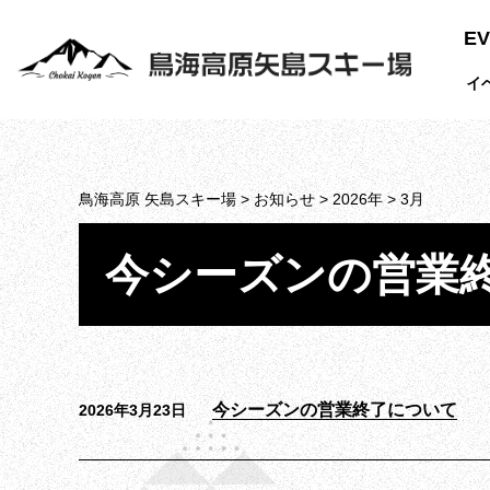
EV
イ
鳥海高原 矢島スキー場
>
お知らせ
>
2026年
>
3月
今シーズンの営業
今シーズンの営業終了について
2026年3月23日